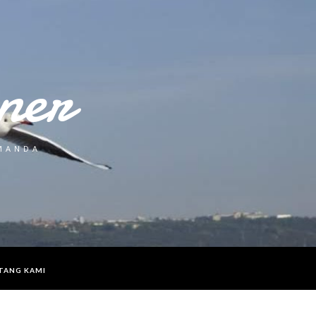
ner
 MANDA
TANG KAMI