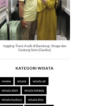
Jogging Track Asyik di Bandung : Braga dan
Gedung Sate (Gasibu)
KATEGORI WISATA
review
wisata
wisata air
wisata alam
wisata belanja
wisata budaya
wisata ilmu