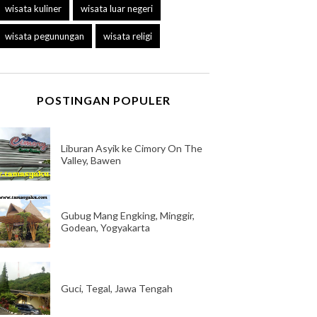
wisata kuliner
wisata luar negeri
wisata pegunungan
wisata religi
POSTINGAN POPULER
Liburan Asyik ke Cimory On The
Valley, Bawen
Gubug Mang Engking, Minggir,
Godean, Yogyakarta
Guci, Tegal, Jawa Tengah