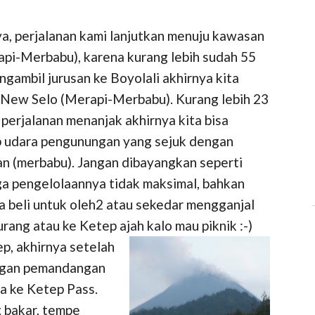
ya, perjalanan kami lanjutkan menuju kawasan
api-Merbabu), karena kurang lebih sudah 55
gambil jurusan ke Boyolali akhirnya kita
 New Selo (Merapi-Merbabu). Kurang lebih 23
 perjalanan menanjak akhirnya kita bisa
 udara pengunungan yang sejuk dengan
an (merbabu). Jangan dibayangkan seperti
uga pengelolaannya tidak maksimal, bahkan
ta beli untuk oleh2 atau sekedar mengganjal
iurang atau ke Ketep ajah kalo mau piknik :-)
, akhirnya setelah
engan pemandangan
a ke Ketep Pass.
g bakar, tempe