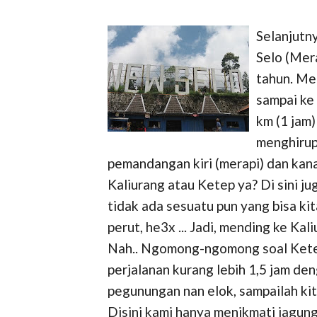
Selanjutn
Selo (Mer
tahun. Men
sampai ke
km (1 jam)
menghirup
pemandangan kiri (merapi) dan kan
Kaliurang atau Ketep ya? Di sini j
tidak ada sesuatu pun yang bisa ki
perut, he3x ... Jadi, mending ke Kal
Nah.. Ngomong-ngomong soal Ketep
perjalanan kurang lebih 1,5 jam d
pegunungan nan elok, sampailah kit
Disini kami hanya menikmati jagun