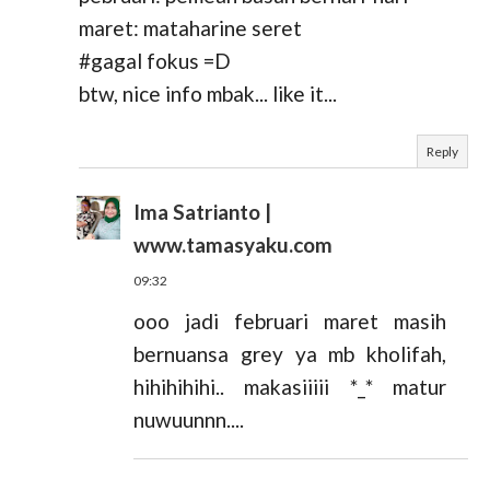
maret: mataharine seret
#gagal fokus =D
btw, nice info mbak... like it...
Reply
Ima Satrianto |
www.tamasyaku.com
09:32
ooo jadi februari maret masih
bernuansa grey ya mb kholifah,
hihihihihi.. makasiiiii *_* matur
nuwuunnn....