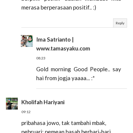
merasa berperasaan positif.. :)
Reply
Ima Satrianto |
www.tamasyaku.com
08:23
Gold morning Good People.. say
hai from jogja yaaaa... :*
Kholifah Hariyani
09:12
pribahasa jowo, tak tambahi mbak,
pebruari: pemean basah berhari-hari