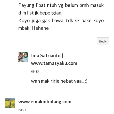
Payung lipat ntuh yg belum prnh masuk
dlm list jk bepergian.
Koyo juga gak bawa, tdk sk pake koyo
mbak. Hehehe
Reply
Ima Satrianto |
www.tamasyaku.com
08:13
wah mak ririe hebat yaa.. :)
www.emakmbolang.com
23:24