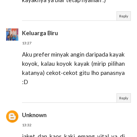
Reply
Keluarga Biru
13:27
Aku prefer minyak angin daripada kayak
koyok, kalau koyok kayak (mirip pilihan
katanya) cekot-cekot gitu lho panasnya
:D
Reply
Unknown
13:32
jaket dan kaos kaki emang vital ya di