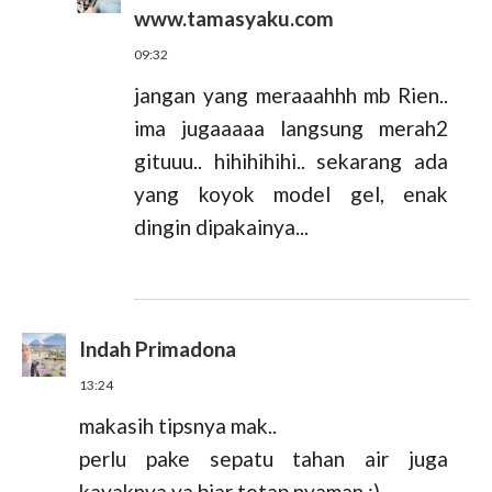
www.tamasyaku.com
09:32
jangan yang meraaahhh mb Rien..
ima jugaaaaa langsung merah2
gituuu.. hihihihihi.. sekarang ada
yang koyok model gel, enak
dingin dipakainya...
Indah Primadona
13:24
makasih tipsnya mak..
perlu pake sepatu tahan air juga
kayaknya ya biar tetap nyaman :)