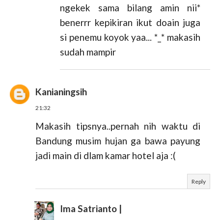
ngekek sama bilang amin nii*
benerrr kepikiran ikut doain juga
si penemu koyok yaa... *_* makasih
sudah mampir
Kanianingsih
21:32
Makasih tipsnya..pernah nih waktu di
Bandung musim hujan ga bawa payung
jadi main di dlam kamar hotel aja :(
Reply
Ima Satrianto |