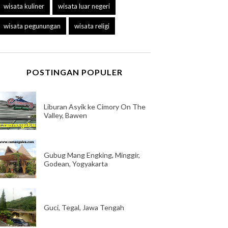
wisata kuliner
wisata luar negeri
wisata pegunungan
wisata religi
POSTINGAN POPULER
Liburan Asyik ke Cimory On The
Valley, Bawen
Gubug Mang Engking, Minggir,
Godean, Yogyakarta
Guci, Tegal, Jawa Tengah