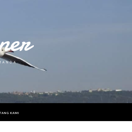
ner
 MANDA
TANG KAMI