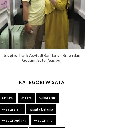
Jogging Track Asyik di Bandung : Braga dan
Gedung Sate (Gasibu)
KATEGORI WISATA
review
wisata
wisata air
wisata alam
wisata belanja
wisata budaya
wisata ilmu