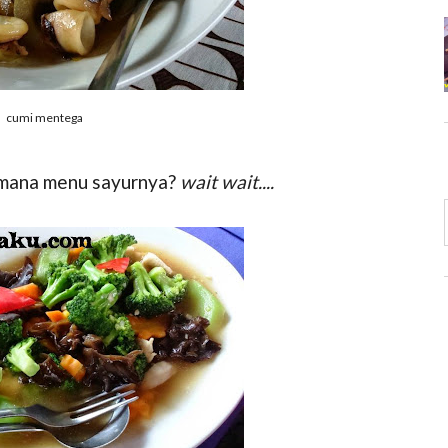
cumi mentega
 mana menu sayurnya?
wait wait....