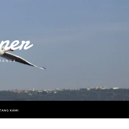
ner
 MANDA
TANG KAMI