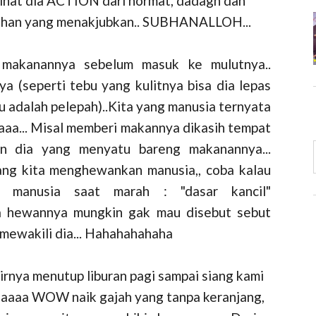
 melihat dia ACTION dari hormat, dadagh dan
 Tuhan yang menakjubkan.. SUBHANALLOH...
makanannya sebelum masuk ke mulutnya..
 (seperti tebu yang kulitnya bisa dia lepas
tu adalah pelepah)..Kita yang manusia ternyata
aa... Misal memberi makannya dikasih tempat
n dia yang menyatu bareng makanannya...
ng kita menghewankan manusia,, coba kalau
 manusia saat marah : "dasar kancil"
aa hewannya mungkin gak mau disebut sebut
 mewakili dia... Hahahahahaha
rnya menutup liburan pagi sampai siang kami
nyaaaaa WOW naik gajah yang tanpa keranjang,