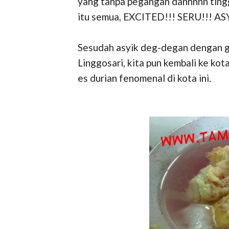
yang tanpa pegangan dannnnn tinggi
itu semua, EXCITED!!! SERU!!! AS
Sesudah asyik deg-degan dengan gaj
Linggosari, kita pun kembali ke ko
es durian fenomenal di kota ini.