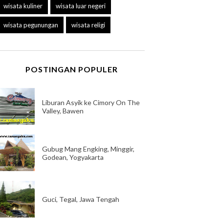
wisata kuliner
wisata luar negeri
wisata pegunungan
wisata religi
POSTINGAN POPULER
Liburan Asyik ke Cimory On The
Valley, Bawen
Gubug Mang Engking, Minggir,
Godean, Yogyakarta
Guci, Tegal, Jawa Tengah