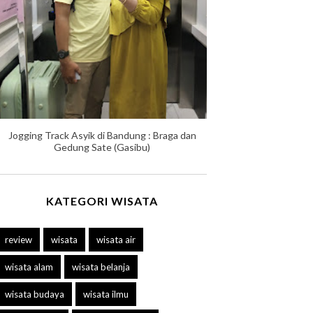
Jogging Track Asyik di Bandung : Braga dan
Gedung Sate (Gasibu)
KATEGORI WISATA
review
wisata
wisata air
wisata alam
wisata belanja
wisata budaya
wisata ilmu