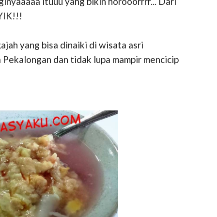
nyaaaaa ituuu yang bikin horooorrrr... Dari
YIK!!!
ah yang bisa dinaiki di wisata asri
ta Pekalongan dan tidak lupa mampir mencicip