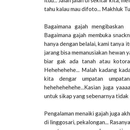
ituu... Jalan jalan di sekitar kita,
tahu kalau mau difoto... Makhluk
Bagaimana gajah mengibaskan 
Bagaimana gajah membuka snacknya
hanya dengan belalai, kami tanya i
jarang bisa memanusiakan hewan ya
biar gak ada tanah atau kotora
Hehehehehe... Malah kadang kada
kita dengar umpatan umpatan
hehehehehehe...Kasian juga yaa
untuk sikap yang sebenarnya tidak
Pengalaman menaiki gajah juga akhi
di linggosari, pekalongan... Rasa