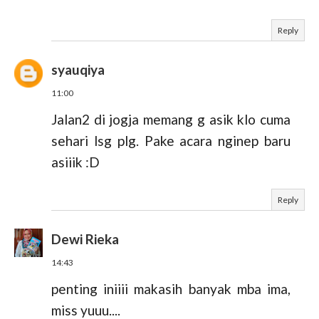
Reply
syauqiya
11:00
Jalan2 di jogja memang g asik klo cuma
sehari lsg plg. Pake acara nginep baru
asiiik :D
Reply
Dewi Rieka
14:43
penting iniiii makasih banyak mba ima,
miss yuuu....