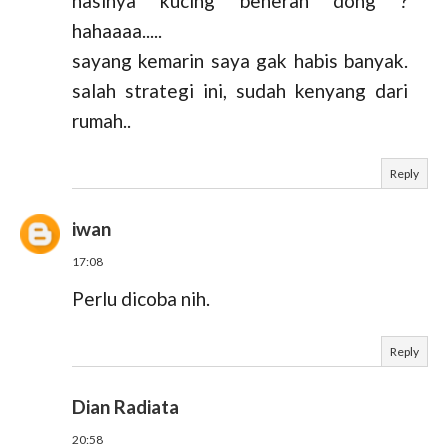
nasinya kucing beneran dong ?
hahaaaa.....
sayang kemarin saya gak habis banyak.
salah strategi ini, sudah kenyang dari
rumah..
Reply
iwan
17:08
Perlu dicoba nih.
Reply
Dian Radiata
20:58