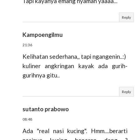
Tapi kayanya emang nyaman yaaaa...
Reply
Kampoengilmu
21:36
Kelihatan sederhana,, tapi ngangenin..:)
kuliner angkringan kayak ada gurih-
gurihnya gitu..
Reply
sutanto prabowo
08:48
Ada "real nasi kucing". Hmm....berarti