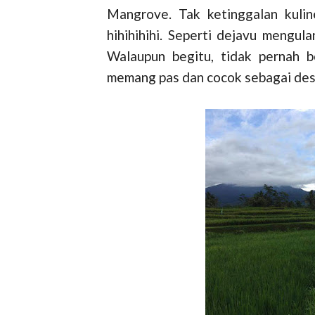
Mangrove. Tak ketinggalan kulin
hihihihihi. Seperti dejavu mengul
Walaupun begitu, tidak pernah 
memang pas dan cocok sebagai dest