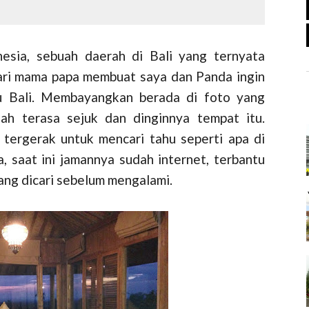
esia, sebuah daerah di Bali yang ternyata
dari mama papa membuat saya dan Panda ingin
au Bali. Membayangkan berada di foto yang
ah terasa sejuk dan dinginnya tempat itu.
tergerak untuk mencari tahu seperti apa di
, saat ini jamannya sudah internet, terbantu
ng dicari sebelum mengalami.