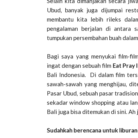
Selain kita di
manjakan
secara jiw
Ubud, banyak juga dijumpai
rest
membantu kita lebih rileks dal
pengalaman berjalan di antara 
tumpukan
persembahan
buah
dalam
Bagi saya yang menyukai film-fil
ingat dengan sebuah film
Eat Pray 
Bali Indonesia.
Di dalam film ter
sawah-sawah yang menghijau, dite
Pasar Ubud, sebuah pasar tradision
sekadar window shopping atau lang
Bali juga bisa ditemukan di sini. Ah
Sudahkah berencana untuk liburan 