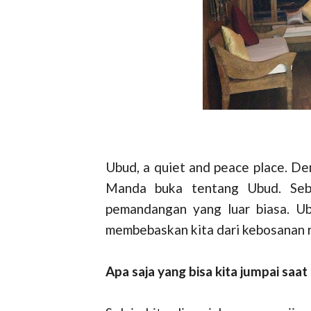
Ubud, a quiet and peace place. De
Manda buka tentang Ubud.
Se
pemandangan yang luar biasa
.
U
membebaskan kita
dari
kebosanan r
Apa saja yang bisa kita jumpai saa