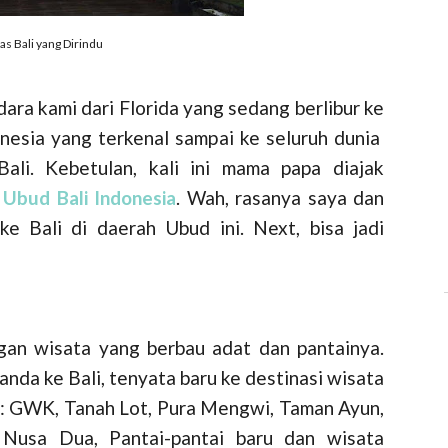
as Bali yang Dirindu
ara kami dari Florida yang sedang berlibur ke
donesia yang terkenal sampai ke seluruh dunia
ali. Kebetulan, kali ini mama papa diajak
e
Ubud Bali Indonesia
. Wah, rasanya saya dan
e Bali di daerah Ubud ini. Next, bisa jadi
ngan wisata yang berbau adat dan pantainya.
nda ke Bali, tenyata baru ke destinasi wisata
ti : GWK, Tanah Lot, Pura Mengwi, Taman Ayun,
, Nusa Dua, Pantai-pantai baru dan wisata