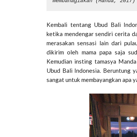
membahagiakan (Manda, 2017)
Kembali tentang Ubud Bali Indon
ketika mendengar sendiri cerita 
merasakan sensasi lain dari pul
dikirim oleh mama papa saja sud
Kemudian insting tamasya Manda 
Ubud Bali Indonesia. Beruntung ya
sangat untuk membayangkan apa ya