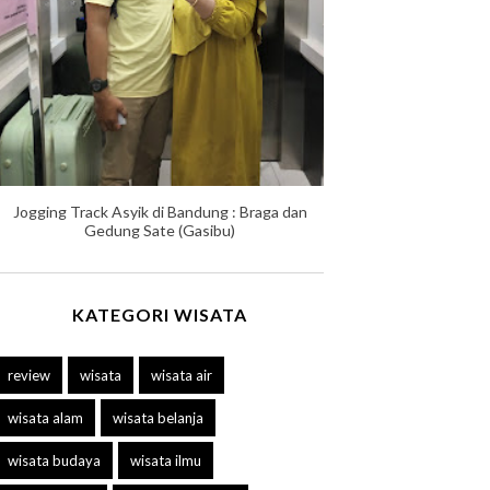
Jogging Track Asyik di Bandung : Braga dan
Gedung Sate (Gasibu)
KATEGORI WISATA
review
wisata
wisata air
wisata alam
wisata belanja
wisata budaya
wisata ilmu