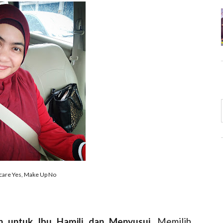
care Yes, Make Up No
n untuk Ibu Hamili dan Menyusui.
Memilih