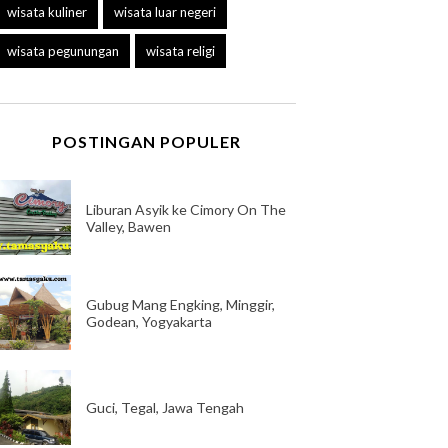
wisata kuliner
wisata luar negeri
wisata pegunungan
wisata religi
POSTINGAN POPULER
Liburan Asyik ke Cimory On The
Valley, Bawen
Gubug Mang Engking, Minggir,
Godean, Yogyakarta
Guci, Tegal, Jawa Tengah