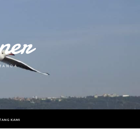
ner
 MANDA
TANG KAMI